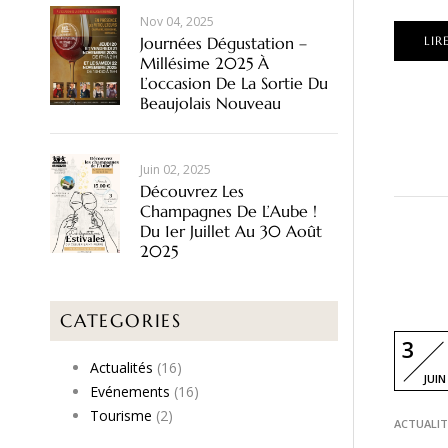
Nov 04, 2025
Journées Dégustation –
LIR
Millésime 2025 À
L’occasion De La Sortie Du
Beaujolais Nouveau
Juin 02, 2025
Découvrez Les
Champagnes De L’Aube !
Du 1er Juillet Au 30 Août
2025
CATEGORIES
3
Actualités
(16)
JUIN
Evénements
(16)
Tourisme
(2)
ACTUALIT