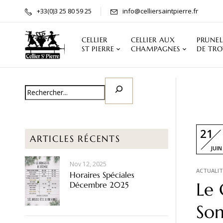
Panneau de gestion des cookies
+33(0)3 25 80 59 25
info@celliersaintpierre.fr
CELLIER
CELLIER AUX
PRUNEL
ST PIERRE
CHAMPAGNES
DE TRO
21
ARTICLES RÉCENTS
JUIN
Nov 12, 2025
ACTUALIT
Horaires Spéciales
Le 
Décembre 2025
So