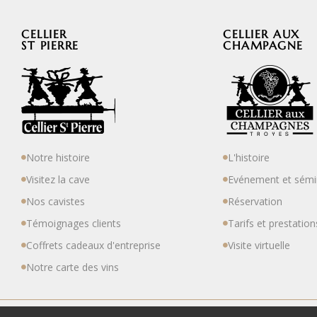
CELLIER
CELLIER AUX
ST PIERRE
CHAMPAGNE
Notre histoire
L'histoire
Visitez la cave
Evénement et sémi
Nos cavistes
Réservation
Témoignages clients
Tarifs et prestation
Coffrets cadeaux d'entreprise
Visite virtuelle
Notre carte des vins